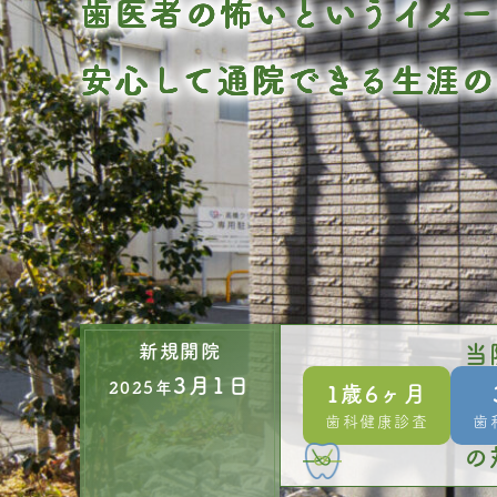
歯医者の怖いというイメー
安心して通院できる
生涯の
新規開院
当
3月1日
2025年
1歳6ヶ月
歯科健康診査
歯
の