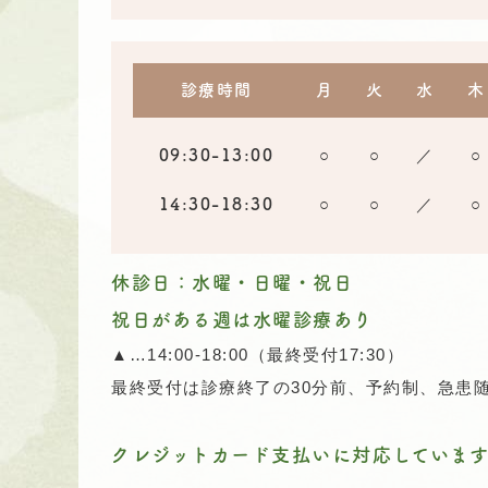
診療時間
月
火
水
木
○
○
／
○
09:30-
13:00
○
○
／
○
14:30-
18:30
休診日：水曜・日曜・祝日
祝日がある週は水曜診療あり
▲…14:00-18:00（最終受付17:30）
最終受付は診療終了の30分前、予約制、急患
クレジットカード支払いに対応していま