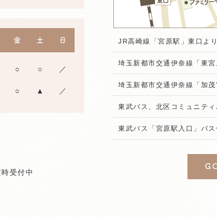
金
土
日
JR高崎線「宮原駅」東口より
埼玉新都市交通伊奈線「東宮
○
○
／
埼玉新都市交通伊奈線「加茂
○
▲
／
東武バス、北区コミュニティ
東武バス「宮原駅入口」バス
G
随時受付中
す