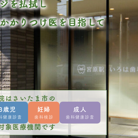
ジを払拭し
かかりつけ医を目指して
院はさいたま市の
3歳児
妊婦
成人
科健康診査
歯科検診
歯科健康診査
対象医療機関です